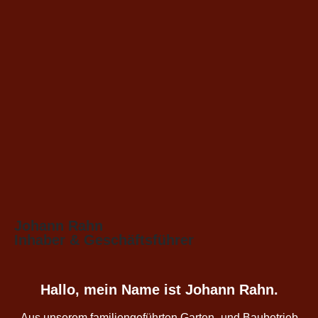
Johann Rahn
Inhaber & Geschäftsführer
Hallo, mein Name ist Johann Rahn.
Aus unserem familiengeführten Garten- und Baubetrieb
kennen wir die Herausforderung der Geräte-Suche gut.
Immer das optimale Gerät für das jeweilige Projekt finden?
Das hat uns häufig einiges an Nerven, Zeit und Geld