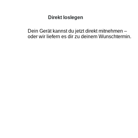
Dein Gerät kannst du jetzt direkt mitnehmen –
oder wir liefern es dir zu deinem Wunschtermin.
Wie vereinbarst du deine
kostenlose
Beratung?
Deine kostenlose Beratung kannst du dir ganz
einfach online buchen. An deinem